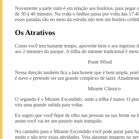
Novamente a parte ruim é em relação aos horários, para pegar 
de 30 à 40 minutos. Na volta o ônibus passa por volta das 17:
essas paradas são no meio da estrada não tem um horário certin
Os Atrativos
Como você tem bastante tempo, aproveite bem o seu ingresso do
aos 2 mirantes do parque. A trilha do mirante tradicional é meno
Ponte Pênsil
Nessa direção também fica a lanchonete que é bem ampla, poré
é novo e pretende ser um grande complexo de lazer. Atualmente,
Mirante Clássico
O segundo é o Mirante Escondido, onde a trilha é maior. O per
vira uma grande subida para voltar.
Eu sugiro que você fique de olho nas pessoas na sua frente na bil
assim você vai ter um passeio mais tranquilo.
No caminho para o Mirante Escondido você pode parar para faz
muito e não teve essas atividades. Veja algumas imagens no per