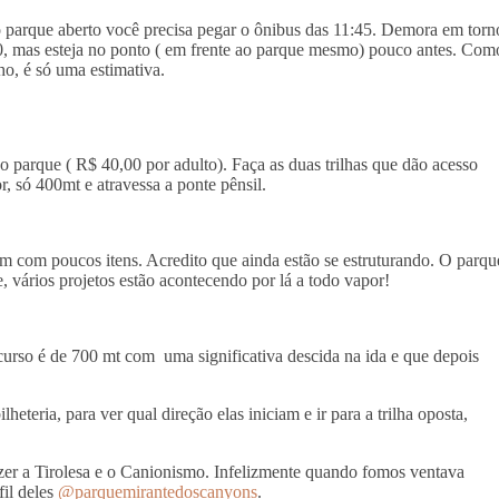
o parque aberto você precisa pegar o ônibus das 11:45. Demora em torn
40, mas esteja no ponto ( em frente ao parque mesmo) pouco antes. Com
ho, é só uma estimativa.
 parque ( R$ 40,00 por adulto). Faça as duas trilhas que dão acesso
r, só 400mt e atravessa a ponte pênsil.
m com poucos itens. Acredito que ainda estão se estruturando. O parqu
 vários projetos estão acontecendo por lá a todo vapor!
curso é de 700 mt com uma significativa descida na ida e que depois
heteria, para ver qual direção elas iniciam e ir para a trilha oposta,
er a Tirolesa e o Canionismo. Infelizmente quando fomos ventava
fil deles
@parquemirantedoscanyons
.