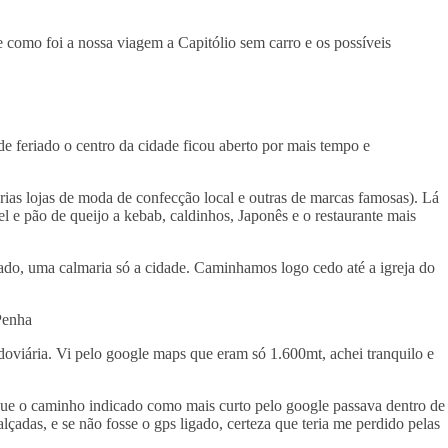
e como foi a nossa viagem a Capitólio sem carro e os possíveis
e feriado o centro da cidade ficou aberto por mais tempo e
as lojas de moda de confecção local e outras de marcas famosas). Lá
l e pão de queijo a kebab, caldinhos, Japonês e o restaurante mais
hado, uma calmaria só a cidade. Caminhamos logo cedo até a igreja do
Penha
doviária. Vi pelo google maps que eram só 1.600mt, achei tranquilo e
ue o caminho indicado como mais curto pelo google passava dentro de
çadas, e se não fosse o gps ligado, certeza que teria me perdido pelas