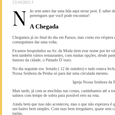
23/10/2021
/
N
ão sem antes dar uma lida aqui nesse post. E saber d
perrengues que você pode encontrar!
A Chegada
Chegamos já no final do dia em Passos, mas como era véspera d
conseguimos dar uma volta.
Ficamos hospedados na Av. da Moda (tem esse nome por ter vári
tem também vários restaurantes, com muitas opções, desde paste
famoso da cidade, o Pintado D`ouro.
No dia seguinte era feriado ( 12 de outubro) e tudo estava fec
Nossa Senhora da Penha só para dar uma circulada mesmo.
Igreja Nossa Senhora da 
Mais tarde, já com as mochilas nas costas, caminhamos até a ro
saímos com tempo de sobra para possível erro na rota.
Ainda bem que isso não aconteceu, mas o que não esperava é q
um bairro bem simples. Com ruas bem irregulares, quase sem cal
ruelas.