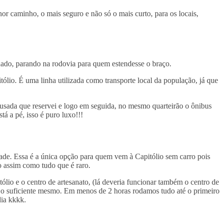
or caminho, o mais seguro e não só o mais curto, para os locais,
ado, parando na rodovia para quem estendesse o braço.
ólio. É uma linha utilizada como transporte local da população, já que
usada que reservei e logo em seguida, no mesmo quarteirão o ônibus
tá a pé, isso é puro luxo!!!
ade. Essa é a única opção para quem vem à Capitólio sem carro pois
ro assim como tudo que é raro.
itólio e o centro de artesanato, (lá deveria funcionar também o centro de
é é o suficiente mesmo. Em menos de 2 horas rodamos tudo até o primeiro
dia kkkk.