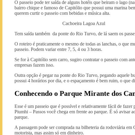
O passeio pode ter saída de alguns hotéis que beiram o lago (n
bairro chique e famoso de Capitólio que possui uma marina bem
querem curtir o passeio com bebidas e música alta.
Cachoeira Lagoa Azul
Tem saída também da ponte do Rio Turvo, de lá saem os passeio
O roteiro é praticamente o mesmo de todas as lanchas, o que m
passeio. Podem variar entre 7, 5, 4 ou 3 horas.
Se for à Capitólio sem carro, sugiro contratar o passeio com a
empresas fazem isso.
Outra opção é pegar na ponte do Rio Turvo, pegando aquele bus
possui 4 horários por dia, e o espaçamento é bem ruim, o que di
Conhecendo o Parque Mirante dos Ca
Esse é um passeio que é possível e relativamente fácil de faze
Piumhi – Passos você chega em frente ao parque. É só avisar ao
parque.
A passagem pode ser comprada na bilheteria da rodoviária em C
motorista, mas assim só em dinheiro.