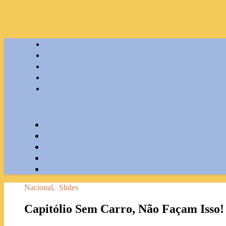
Nacional
,
Slides
Capitólio Sem Carro, Não Façam Isso!